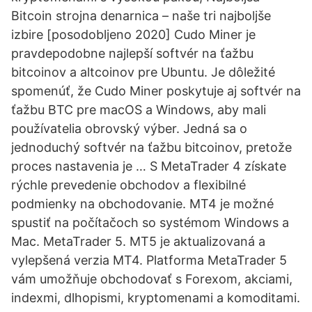
Bitcoin strojna denarnica – naše tri najboljše
izbire [posodobljeno 2020] Cudo Miner je
pravdepodobne najlepší softvér na ťažbu
bitcoinov a altcoinov pre Ubuntu. Je dôležité
spomenúť, že Cudo Miner poskytuje aj softvér na
ťažbu BTC pre macOS a Windows, aby mali
používatelia obrovský výber. Jedná sa o
jednoduchý softvér na ťažbu bitcoinov, pretože
proces nastavenia je … S MetaTrader 4 získate
rýchle prevedenie obchodov a flexibilné
podmienky na obchodovanie. MT4 je možné
spustiť na počítačoch so systémom Windows a
Mac. MetaTrader 5. MT5 je aktualizovaná a
vylepšená verzia MT4. Platforma MetaTrader 5
vám umožňuje obchodovať s Forexom, akciami,
indexmi, dlhopismi, kryptomenami a komoditami.