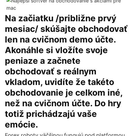
Na začiatku /približne prvý
mesiac/ skúšajte obchodovať
len na cvičnom demo účte.
Akonáhle si vložíte svoje
peniaze a začnete
obchodovať s reálnym
vkladom, uvidíte že takéto
obchodovanie je celkom iné,
než na cvičnom účte. Do hry
totiž prichádzajú vaše
emócie.
Forex roboty väčšinou fungujú pod platformou