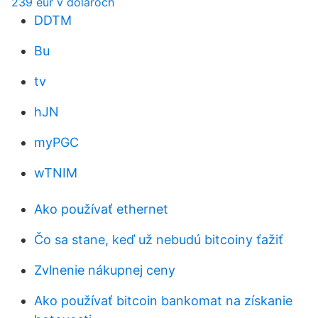
239 eur v dolároch
DDTM
Bu
tv
hJN
myPGC
wTNIM
Ako používať ethernet
Čo sa stane, keď už nebudú bitcoiny ťažiť
Zvlnenie nákupnej ceny
Ako používať bitcoin bankomat na získanie