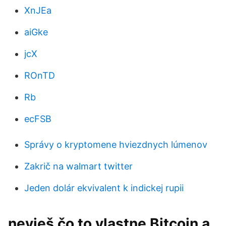
XnJEa
aiGke
jcX
ROnTD
Rb
ecFSB
Správy o kryptomene hviezdnych lúmenov
Zakrič na walmart twitter
Jeden dolár ekvivalent k indickej rupii
nevieš čo to vlastne Bitcoin a