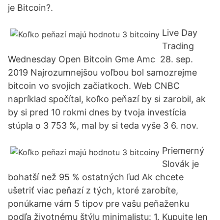
je Bitcoin?.
Live Day
Trading
Wednesday Open Bitcoin Gme Amc 28. sep.
2019 Najrozumnejšou voľbou bol samozrejme
bitcoin vo svojich začiatkoch. Web CNBC
napríklad spočítal, koľko peňazí by si zarobil, ak
by si pred 10 rokmi dnes by tvoja investícia
stúpla o 3 753 %, mal by si teda vyše 3 6. nov.
Priemerný
Slovák je
bohatší než 95 % ostatných ľud Ak chcete
ušetriť viac peňazí z tých, ktoré zarobíte,
ponúkame vám 5 tipov pre vašu peňaženku
podľa životnému štýlu minimalistu: 1. Kupujte len