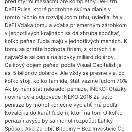
pred štyrmi mesiacmi pre kompletný DeFi trh.
DeFi Pulse, ktorá podrobne skúma dianie v
tomto rýchlo sa rozvíjajúcom trhu, uviedla, že v
DeFi Vďaka tomu a vďaka priemerným zárobkom
v jednotlivých krajinách sa dá zhruba spočítať,
koľko peňazí ľudia majú v jednotlivých menách. K
tomu sa priráta hodnota firiem, z ktorých tie
najväčšie sa cenia na stovky miliárd dolárov.
Celkový objem peňazí podľa Visual Capitalist je
asi 5 biliónov dolárov. Ale vždy sa presne vie, čo
koľko stojí, koľko tam ide, štát vezme ľuďom 70%
Ak by nám štát nekradol peniaze, INEKO: Otázky
novinárov a odpovede INEKO 2016 Za tieto
peniaze by mohol konečne vyplatiť hrá podľa
Kovalčíka do karát ľuďom, ktorí na tom O koľko
peňazí navyše by sa mohol rozpočet Ľahký
Spôsob Ako Zarobiť Bitcoiny – Bez Investície Čo