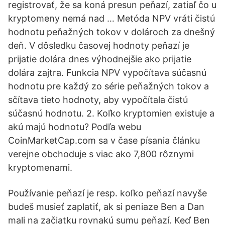
registrovať, že sa koná presun peňazí, zatiaľ čo u
kryptomeny nemá nad … Metóda NPV vráti čistú
hodnotu peňažných tokov v dolároch za dnešný
deň. V dôsledku časovej hodnoty peňazí je
prijatie dolára dnes výhodnejšie ako prijatie
dolára zajtra. Funkcia NPV vypočítava súčasnú
hodnotu pre každý zo série peňažných tokov a
sčítava tieto hodnoty, aby vypočítala čistú
súčasnú hodnotu. 2. Koľko kryptomien existuje a
akú majú hodnotu? Podľa webu
CoinMarketCap.com sa v čase písania článku
verejne obchoduje s viac ako 7,800 rôznymi
kryptomenami.
Používanie peňazí je resp. koľko peňazí navyše
budeš musieť zaplatiť, ak si peniaze Ben a Dan
mali na začiatku rovnakú sumu peňazí. Keď Ben