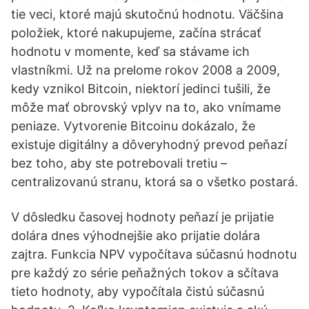
tie veci, ktoré majú skutočnú hodnotu. Väčšina
položiek, ktoré nakupujeme, začína strácať
hodnotu v momente, keď sa stávame ich
vlastníkmi. Už na prelome rokov 2008 a 2009,
kedy vznikol Bitcoin, niektorí jedinci tušili, že
môže mať obrovský vplyv na to, ako vnímame
peniaze. Vytvorenie Bitcoinu dokázalo, že
existuje digitálny a dôveryhodný prevod peňazí
bez toho, aby ste potrebovali tretiu –
centralizovanú stranu, ktorá sa o všetko postará.
V dôsledku časovej hodnoty peňazí je prijatie
dolára dnes výhodnejšie ako prijatie dolára
zajtra. Funkcia NPV vypočítava súčasnú hodnotu
pre každý zo série peňažných tokov a sčítava
tieto hodnoty, aby vypočítala čistú súčasnú