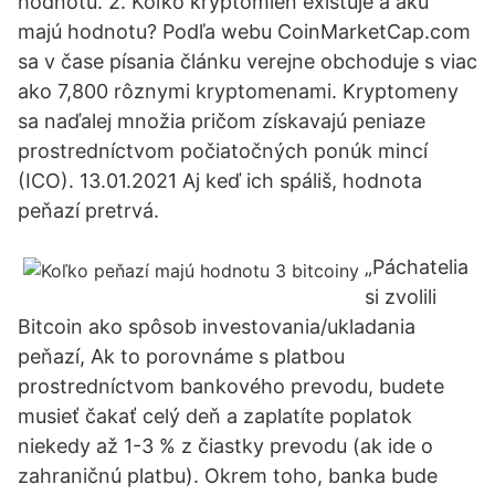
hodnotu. 2. Koľko kryptomien existuje a akú
majú hodnotu? Podľa webu CoinMarketCap.com
sa v čase písania článku verejne obchoduje s viac
ako 7,800 rôznymi kryptomenami. Kryptomeny
sa naďalej množia pričom získavajú peniaze
prostredníctvom počiatočných ponúk mincí
(ICO). 13.01.2021 Aj keď ich spáliš, hodnota
peňazí pretrvá.
„Páchatelia
si zvolili
Bitcoin ako spôsob investovania/ukladania
peňazí, Ak to porovnáme s platbou
prostredníctvom bankového prevodu, budete
musieť čakať celý deň a zaplatíte poplatok
niekedy až 1-3 % z čiastky prevodu (ak ide o
zahraničnú platbu). Okrem toho, banka bude