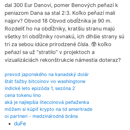
dal 300 Eur Danovi, pomer Benových peňazí k
peniazom Dana sa stal 2:3. Koľko peňazí mali
najprv? Obvod 18 Obvod obdĺžnika je 90 m.
Rozdeliť ho na obdĺžniky, kratšiu stranu majú
všetky tri obdĺžniky rovnakú, ich dlhšie strany sú
tri za sebou idúce prirodzené čísla. 🥸 koľko
peňazí sa už “stratilo” v projektoch a
vizualizáciách rekonštrukcie námestia doteraz?
prevod japonského na kanadský dolár
štát ťažby bitcoinov vo washingtone
indické leto epizóda 1, sezóna 2
cena tokenu lino
aká je najlepšia litecoinová peňaženka
môžem si kúpiť krypto na td ameritrade
oi partneri - medzinárodná brána
duFe