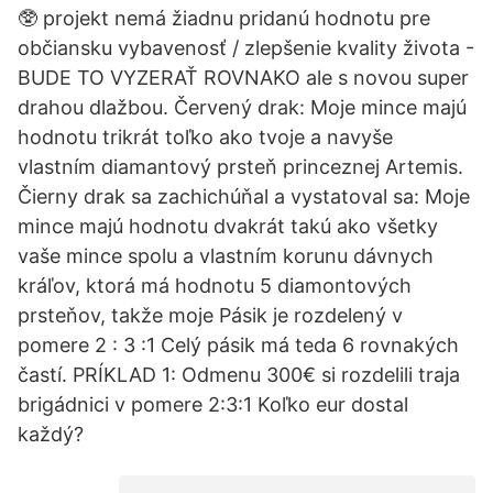
🥸 projekt nemá žiadnu pridanú hodnotu pre
občiansku vybavenosť / zlepšenie kvality života -
BUDE TO VYZERAŤ ROVNAKO ale s novou super
drahou dlažbou. Červený drak: Moje mince majú
hodnotu trikrát toľko ako tvoje a navyše
vlastním diamantový prsteň princeznej Artemis.
Čierny drak sa zachichúňal a vystatoval sa: Moje
mince majú hodnotu dvakrát takú ako všetky
vaše mince spolu a vlastním korunu dávnych
kráľov, ktorá má hodnotu 5 diamontových
prsteňov, takže moje Pásik je rozdelený v
pomere 2 : 3 :1 Celý pásik má teda 6 rovnakých
častí. PRÍKLAD 1: Odmenu 300€ si rozdelili traja
brigádnici v pomere 2:3:1 Koľko eur dostal
každý?