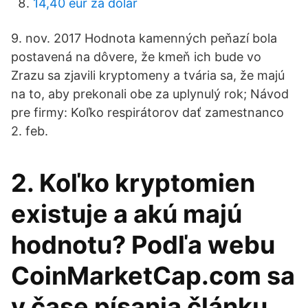
14,40 eur za dolár
9. nov. 2017 Hodnota kamenných peňazí bola
postavená na dôvere, že kmeň ich bude vo
Zrazu sa zjavili kryptomeny a tvária sa, že majú
na to, aby prekonali obe za uplynulý rok; Návod
pre firmy: Koľko respirátorov dať zamestnanco
2. feb.
2. Koľko kryptomien
existuje a akú majú
hodnotu? Podľa webu
CoinMarketCap.com sa
v čase písania článku