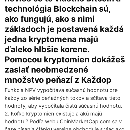
technológia Blockchain sú,
ako fungujú, ako s nimi
základoch je postavená každá
jedna kryptomena majú
ďaleko hlbšie korene.
Pomocou kryptomien dokážeš
zaslať neobmedzené
množstvo peňazí z Každop
Funkcia NPV vypočítava súčasnú hodnotu pre
každý zo série peňažných tokov a sčítava tieto
hodnoty, aby vypočítala čistú súčasnú hodnotu.
2. Koľko kryptomien existuje a akú majú
hodnotu? Podľa webu CoinMarketCap.com sa v
čase písania článku verejne obchoduje s viac ako