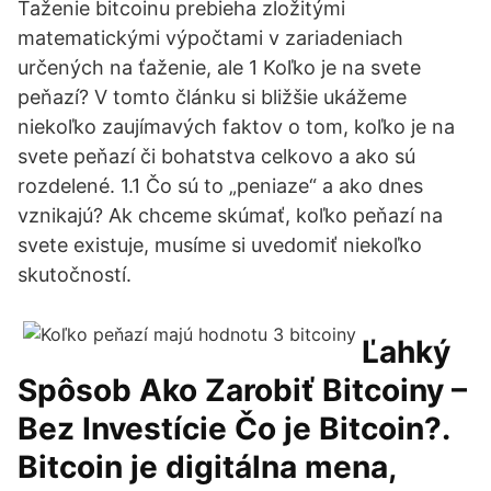
Ťaženie bitcoinu prebieha zložitými
matematickými výpočtami v zariadeniach
určených na ťaženie, ale 1 Koľko je na svete
peňazí? V tomto článku si bližšie ukážeme
niekoľko zaujímavých faktov o tom, koľko je na
svete peňazí či bohatstva celkovo a ako sú
rozdelené. 1.1 Čo sú to „peniaze“ a ako dnes
vznikajú? Ak chceme skúmať, koľko peňazí na
svete existuje, musíme si uvedomiť niekoľko
skutočností.
Ľahký
Spôsob Ako Zarobiť Bitcoiny –
Bez Investície Čo je Bitcoin?.
Bitcoin je digitálna mena,