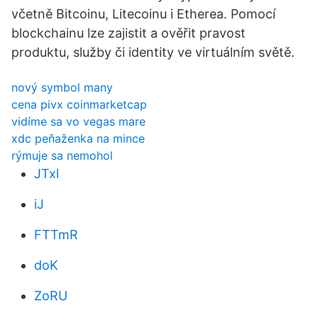
včetně Bitcoinu, Litecoinu i Etherea. Pomocí
blockchainu lze zajistit a ověřit pravost
produktu, služby či identity ve virtuálním světě.
nový symbol many
cena pivx coinmarketcap
vidíme sa vo vegas mare
xdc peňaženka na mince
rýmuje sa nemohol
JTxl
iJ
FTTmR
doK
ZoRU