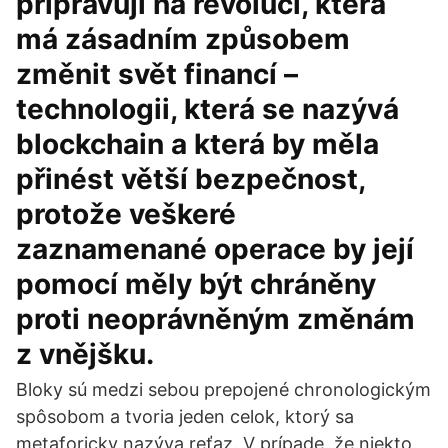
připravují na revoluci, která
má zásadním způsobem
změnit svět financí –
technologii, která se nazývá
blockchain a která by měla
přinést větší bezpečnost,
protože veškeré
zaznamenané operace by její
pomocí měly být chráněny
proti neoprávněným změnám
z vnějšku.
Bloky sú medzi sebou prepojené chronologickým
spôsobom a tvoria jeden celok, ktorý sa
metaforicky nazýva reťaz. V prípade, že niekto