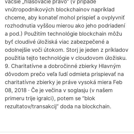
väčšie „hlasovacie právo“ (v prípade
vnútropodnikových blockchainov napríklad
chceme, aby konateľ mohol prispieť a ovplyvniť
rozhodnutia vyššou mierou ako jeho podriadení
a pod.) Použitím technológie blockchain môžu
byť cloudivé úložiská viac zabezpečené a
odolnejšie voči útokom. Storj je jeden z príkladov
použitia tejto technológie v cloudovom úložisku.
9. Charitatívne a dobročinné zbierky Hlavným
dôvodom prečo veľa ľudí odmieta prispievať na
charitatívne zbierky je práve vysoká miera Feb
08, 2018 · Če je večina v soglasju (v našem
primeru trije igralci), potem se “blok
rezultatov/transakcij” doda na blockchain.