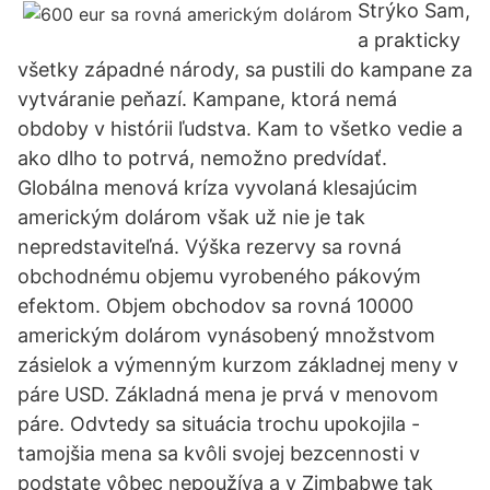
Strýko Sam,
a prakticky
všetky západné národy, sa pustili do kampane za
vytváranie peňazí. Kampane, ktorá nemá
obdoby v histórii ľudstva. Kam to všetko vedie a
ako dlho to potrvá, nemožno predvídať.
Globálna menová kríza vyvolaná klesajúcim
americkým dolárom však už nie je tak
nepredstaviteľná. Výška rezervy sa rovná
obchodnému objemu vyrobeného pákovým
efektom. Objem obchodov sa rovná 10000
americkým dolárom vynásobený množstvom
zásielok a výmenným kurzom základnej meny v
páre USD. Základná mena je prvá v menovom
páre. Odvtedy sa situácia trochu upokojila -
tamojšia mena sa kvôli svojej bezcennosti v
podstate vôbec nepoužíva a v Zimbabwe tak