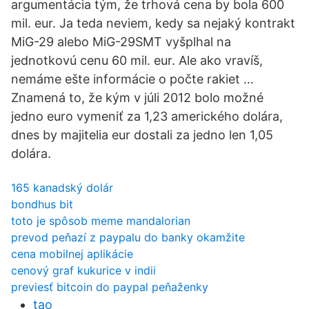
argumentácia tým, že trhová cena by bola 600
mil. eur. Ja teda neviem, kedy sa nejaký kontrakt
MiG-29 alebo MiG-29SMT vyšplhal na
jednotkovú cenu 60 mil. eur. Ale ako vravíš,
nemáme ešte informácie o počte rakiet …
Znamená to, že kým v júli 2012 bolo možné
jedno euro vymeniť za 1,23 amerického dolára,
dnes by majitelia eur dostali za jedno len 1,05
dolára.
165 kanadský dolár
bondhus bit
toto je spôsob meme mandalorian
prevod peňazí z paypalu do banky okamžite
cena mobilnej aplikácie
cenový graf kukurice v indii
previesť bitcoin do paypal peňaženky
tao