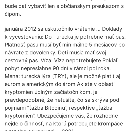
bude dať vybaviť len s občianskym preukazom s
čipom.
januára 2012 sa uskutočnilo vrátenie … Doklady
k vycestovaniu: Do Turecka je potrebné mať pas.
Platnosť pasu musí byť minimálne 5 mesiacov po
návrate z dovolenky. Deti musia mať svoj
cestovný pas. Víza: Víza nepotrebujete.Pokiaľ
pobyt nepresiahne 90 dní v rámci pol roka.
Mena: turecká lýra (TRY), ale je možné platiť aj
eurom a americkým dolárom Ak ste v oblasti
kryptomien úplným začiatočníkom, je
pravdepodobné, že netušíte, čo sa skrýva pod
pojmami “ťažba Bitcoinu“, respektíve „ťažba
kryptomien“. Ubezpečujeme vás, že rozhodne
nejde o činnosť, na ktorú potrebujete krompáče