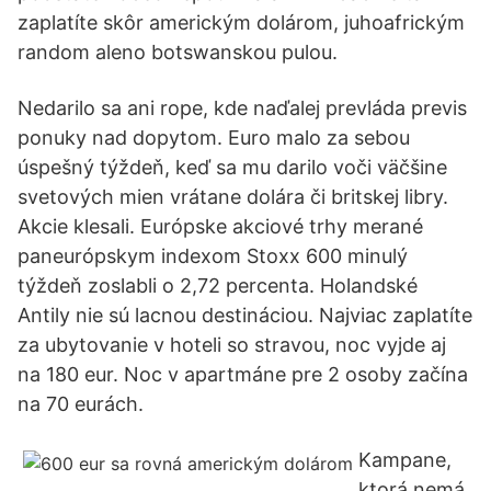
zaplatíte skôr americkým dolárom, juhoafrickým
random aleno botswanskou pulou.
Nedarilo sa ani rope, kde naďalej prevláda previs
ponuky nad dopytom. Euro malo za sebou
úspešný týždeň, keď sa mu darilo voči väčšine
svetových mien vrátane dolára či britskej libry.
Akcie klesali. Európske akciové trhy merané
paneurópskym indexom Stoxx 600 minulý
týždeň zoslabli o 2,72 percenta. Holandské
Antily nie sú lacnou destináciou. Najviac zaplatíte
za ubytovanie v hoteli so stravou, noc vyjde aj
na 180 eur. Noc v apartmáne pre 2 osoby začína
na 70 eurách.
Kampane,
ktorá nemá