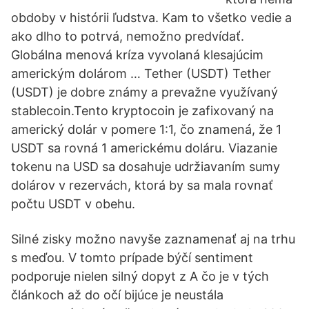
obdoby v histórii ľudstva. Kam to všetko vedie a
ako dlho to potrvá, nemožno predvídať.
Globálna menová kríza vyvolaná klesajúcim
americkým dolárom … Tether (USDT) Tether
(USDT) je dobre známy a prevažne využívaný
stablecoin.Tento kryptocoin je zafixovaný na
americký dolár v pomere 1:1, čo znamená, že 1
USDT sa rovná 1 americkému doláru. Viazanie
tokenu na USD sa dosahuje udržiavaním sumy
dolárov v rezervách, ktorá by sa mala rovnať
počtu USDT v obehu.
Silné zisky možno navyše zaznamenať aj na trhu
s meďou. V tomto prípade býčí sentiment
podporuje nielen silný dopyt z A čo je v tých
článkoch až do očí bijúce je neustála