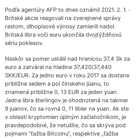
Podľa agentúry AFP to dnes oznámil 2021. 2. 1. ·
Britské akcie reagovali na zverejnené správy
rastom, dlhopisové výnosy zamierili nadol.
Britská libra voči euru ukončila dvojtýždňovú
sériu poklesov.
Neskôr sa pomer ustálil nad hranicou 37,4 Sk za
euro a zatváral na hladine 37,420/37,440
SKK/EUR. Za jedno euro v roku 2017 sa dostane
približne sedem a pol čínskeho jüanu, to
znamená približne 0, 13 EUR za jeden yuan.
Jedna libra šterlingov je ohodnotená na takmer
9 juanov, čo sa rovná 0, 11 libier na yuan. Ak ste
v oblasti kryptomien úplným začiatočníkom, je
pravdepodobné, že netušíte, čo sa skrýva pod
pojmami “ťažba Bitcoinu“, respektíve „ťažba