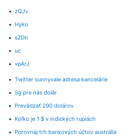
zQJv
Hyko
sZDn
uc
vpArJ
Twitter sunnyvale adresa kancelárie
Sg pre nás dolár
Prevádzať 290 dolárov
Koľko je 1 $ v indických rupiách
Porovnaj trh bankových účtov austrália