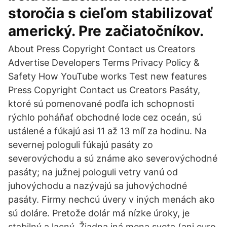
storočia s cieľom stabilizovať
americký. Pre začiatočníkov.
About Press Copyright Contact us Creators
Advertise Developers Terms Privacy Policy &
Safety How YouTube works Test new features
Press Copyright Contact us Creators Pasáty,
ktoré sú pomenované podľa ich schopnosti
rýchlo poháňať obchodné lode cez oceán, sú
ustálené a fúkajú asi 11 až 13 míľ za hodinu. Na
severnej pologuli fúkajú pasáty zo
severovýchodu a sú známe ako severovýchodné
pasáty; na južnej pologuli vetry vanú od
juhovýchodu a nazývajú sa juhovýchodné
pasáty. Firmy nechcú úvery v iných menách ako
sú doláre. Pretože dolár má nízke úroky, je
stabilný a lacný. Žiadna iná mena sveta (ani euro