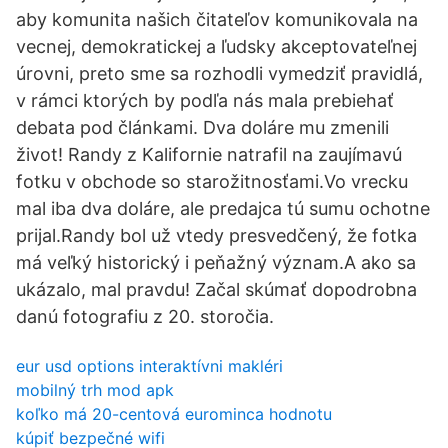
aby komunita našich čitateľov komunikovala na
vecnej, demokratickej a ľudsky akceptovateľnej
úrovni, preto sme sa rozhodli vymedziť pravidlá,
v rámci ktorých by podľa nás mala prebiehať
debata pod článkami. Dva doláre mu zmenili
život! Randy z Kalifornie natrafil na zaujímavú
fotku v obchode so starožitnosťami.Vo vrecku
mal iba dva doláre, ale predajca tú sumu ochotne
prijal.Randy bol už vtedy presvedčený, že fotka
má veľký historický i peňažný význam.A ako sa
ukázalo, mal pravdu! Začal skúmať dopodrobna
danú fotografiu z 20. storočia.
eur usd options interaktívni makléri
mobilný trh mod apk
koľko má 20-centová eurominca hodnotu
kúpiť bezpečné wifi