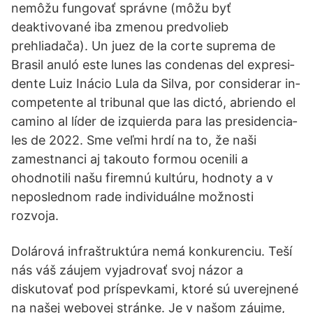
nemôžu fungovať správne (môžu byť
deaktivované iba zmenou predvolieb
prehliadača). Un juez de la cor­te su­pre­ma de
Bra­sil anu­ló es­te lu­nes las con­de­nas del ex­pre­si­
den­te Luiz Iná­cio Lu­la da Sil­va, por con­si­de­rar in­
com­pe­ten­te al tri­bu­nal que las dic­tó, abrien­do el
ca­mino al lí­der de iz­quier­da pa­ra las pre­si­den­cia­
les de 2022. Sme veľmi hrdí na to, že naši
zamestnanci aj takouto formou ocenili a
ohodnotili našu firemnú kultúru, hodnoty a v
neposlednom rade individuálne možnosti
rozvoja.
Dolárová infraštruktúra nemá konkurenciu. Teší
nás váš záujem vyjadrovať svoj názor a
diskutovať pod príspevkami, ktoré sú uverejnené
na našej webovej stránke. Je v našom záujme,