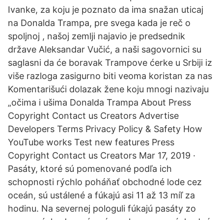
Ivanke, za koju je poznato da ima snažan uticaj
na Donalda Trampa, pre svega kada je reč o
spoljnoj , našoj zemlji najavio je predsednik
države Aleksandar Vučić, a naši sagovornici su
saglasni da će boravak Trampove ćerke u Srbiji iz
više razloga zasigurno biti veoma koristan za nas
Komentarišući dolazak žene koju mnogi nazivaju
„očima i ušima Donalda Trampa About Press
Copyright Contact us Creators Advertise
Developers Terms Privacy Policy & Safety How
YouTube works Test new features Press
Copyright Contact us Creators Mar 17, 2019 ·
Pasáty, ktoré sú pomenované podľa ich
schopnosti rýchlo poháňať obchodné lode cez
oceán, sú ustálené a fúkajú asi 11 až 13 míľ za
hodinu. Na severnej pologuli fúkajú pasáty zo