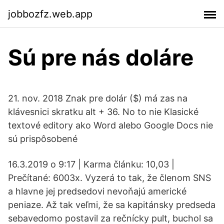
jobbozfz.web.app
Sú pre nás doláre
21. nov. 2018 Znak pre dolár ($) má zas na
klávesnici skratku alt + 36. No to nie Klasické
textové editory ako Word alebo Google Docs nie
sú prispôsobené
16.3.2019 o 9:17 | Karma článku: 10,03 |
Prečítané: 6003x. Vyzerá to tak, že členom SNS
a hlavne jej predsedovi nevoňajú americké
peniaze. Až tak veľmi, že sa kapitánsky predseda
sebavedomo postavil za rečnícky pult, buchol sa