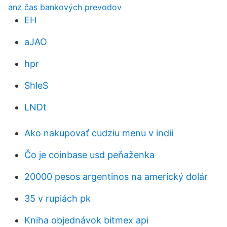
anz čas bankových prevodov
EH
aJAO
hpr
ShleS
LNDt
Ako nakupovať cudziu menu v indii
Čo je coinbase usd peňaženka
20000 pesos argentinos na americký dolár
35 v rupiách pk
Kniha objednávok bitmex api