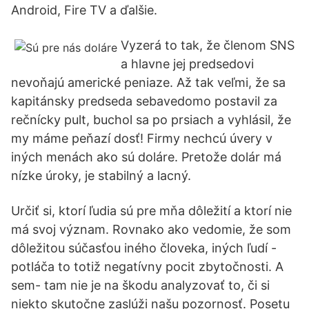
Android, Fire TV a ďalšie.
Vyzerá to tak, že členom SNS
a hlavne jej predsedovi
nevoňajú americké peniaze. Až tak veľmi, že sa
kapitánsky predseda sebavedomo postavil za
rečnícky pult, buchol sa po prsiach a vyhlásil, že
my máme peňazí dosť! Firmy nechcú úvery v
iných menách ako sú doláre. Pretože dolár má
nízke úroky, je stabilný a lacný.
Určiť si, ktorí ľudia sú pre mňa dôležití a ktorí nie
má svoj význam. Rovnako ako vedomie, že som
dôležitou súčasťou iného človeka, iných ľudí -
potláča to totiž negatívny pocit zbytočnosti. A
sem- tam nie je na škodu analyzovať to, či si
niekto skutočne zaslúži našu pozornosť. Posetu