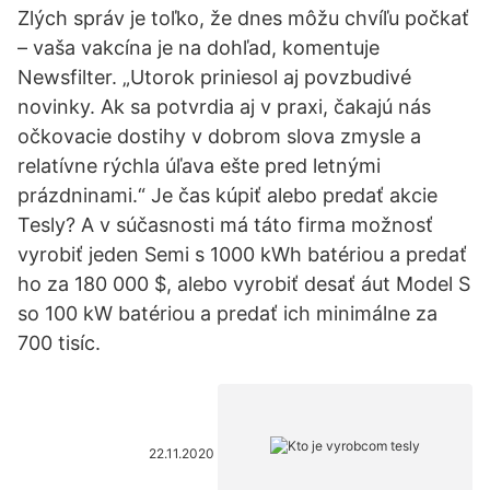
Zlých správ je toľko, že dnes môžu chvíľu počkať
– vaša vakcína je na dohľad, komentuje
Newsfilter. „Utorok priniesol aj povzbudivé
novinky. Ak sa potvrdia aj v praxi, čakajú nás
očkovacie dostihy v dobrom slova zmysle a
relatívne rýchla úľava ešte pred letnými
prázdninami.“ Je čas kúpiť alebo predať akcie
Tesly? A v súčasnosti má táto firma možnosť
vyrobiť jeden Semi s 1000 kWh batériou a predať
ho za 180 000 $, alebo vyrobiť desať áut Model S
so 100 kW batériou a predať ich minimálne za
700 tisíc.
22.11.2020