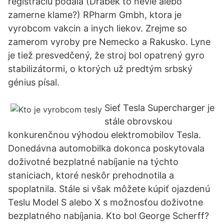
registraciu podala (Drabek to nevie alebo
zamerne klame?) RPharm Gmbh, ktora je
vyrobcom vakcin a inych liekov. Zrejme so
zamerom vyroby pre Nemecko a Rakusko. Lyne
je tiež presvedčený, že stroj bol opatrený gyro
stabilizátormi, o ktorých už predtým srbský
génius písal.
Sieť Tesla Supercharger je
stále obrovskou
konkurenčnou výhodou elektromobilov Tesla.
Donedávna automobilka dokonca poskytovala
doživotné bezplatné nabíjanie na týchto
staniciach, ktoré neskôr prehodnotila a
spoplatnila. Stále si však môžete kúpiť ojazdenú
Teslu Model S alebo X s možnosťou doživotne
bezplatného nabíjania. Kto bol George Scherff?