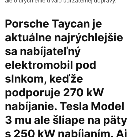
ale o urýchlenie trvalo udržateľnej dopravy.
Porsche Taycan je
aktuálne najrýchlejšie
sa nabíjateľný
elektromobil pod
slnkom, keďže
podporuje 270 kW
nabíjanie. Tesla Model
3 mu ale šliape na päty
s 250 kW nabíjaním. Aj