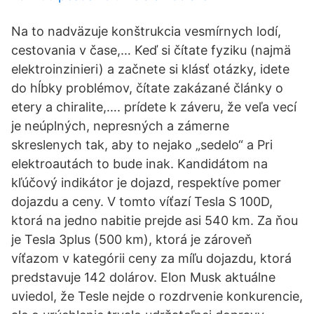
Na to nadväzuje konštrukcia vesmírnych lodí,
cestovania v čase,… Keď si čítate fyziku (najmä
elektroinzinieri) a začnete si klásť otázky, idete
do hĺbky problémov, čítate zakázané články o
etery a chiralite,…. prídete k záveru, že veľa vecí
je neúplných, nepresných a zámerne
skreslenych tak, aby to nejako „sedelo“ a Pri
elektroautách to bude inak. Kandidátom na
kľúčový indikátor je dojazd, respektíve pomer
dojazdu a ceny. V tomto víťazí Tesla S 100D,
ktorá na jedno nabitie prejde asi 540 km. Za ňou
je Tesla 3plus (500 km), ktorá je zároveň
víťazom v kategórii ceny za míľu dojazdu, ktorá
predstavuje 142 dolárov. Elon Musk aktuálne
uviedol, že Tesle nejde o rozdrvenie konkurencie,