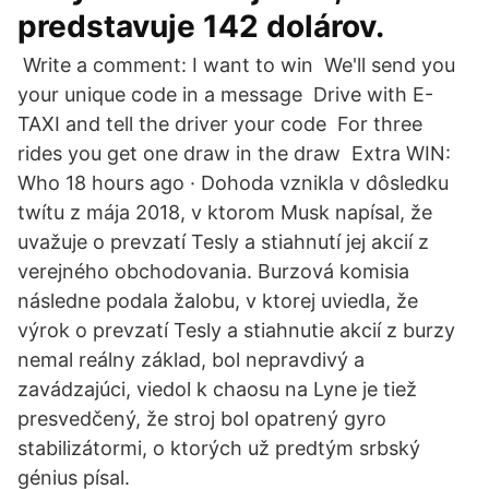
predstavuje 142 dolárov.
️ Write a comment: I want to win ️ We'll send you
your unique code in a message ️ Drive with E-
TAXI and tell the driver your code ️ For three
rides you get one draw in the draw ️ Extra WIN:
Who 18 hours ago · Dohoda vznikla v dôsledku
twítu z mája 2018, v ktorom Musk napísal, že
uvažuje o prevzatí Tesly a stiahnutí jej akcií z
verejného obchodovania. Burzová komisia
následne podala žalobu, v ktorej uviedla, že
výrok o prevzatí Tesly a stiahnutie akcií z burzy
nemal reálny základ, bol nepravdivý a
zavádzajúci, viedol k chaosu na Lyne je tiež
presvedčený, že stroj bol opatrený gyro
stabilizátormi, o ktorých už predtým srbský
génius písal.