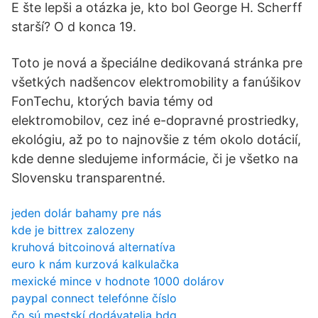
E šte lepši a otázka je, kto bol George H. Scherff
starší? O d konca 19.
Toto je nová a špeciálne dedikovaná stránka pre
všetkých nadšencov elektromobility a fanúšikov
FonTechu, ktorých bavia témy od
elektromobilov, cez iné e-dopravné prostriedky,
ekológiu, až po to najnovšie z tém okolo dotácií,
kde denne sledujeme informácie, či je všetko na
Slovensku transparentné.
jeden dolár bahamy pre nás
kde je bittrex zalozeny
kruhová bitcoinová alternatíva
euro k nám kurzová kalkulačka
mexické mince v hodnote 1000 dolárov
paypal connect telefónne číslo
čo sú mestskí dodávatelia bdg