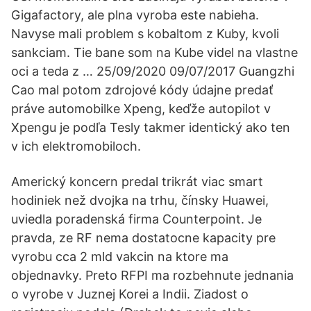
Gigafactory, ale plna vyroba este nabieha.
Navyse mali problem s kobaltom z Kuby, kvoli
sankciam. Tie bane som na Kube videl na vlastne
oci a teda z … 25/09/2020 09/07/2017 Guangzhi
Cao mal potom zdrojové kódy údajne predať
práve automobilke Xpeng, keďže autopilot v
Xpengu je podľa Tesly takmer identický ako ten
v ich elektromobiloch.
Americký koncern predal trikrát viac smart
hodiniek než dvojka na trhu, čínsky Huawei,
uviedla poradenská firma Counterpoint. Je
pravda, ze RF nema dostatocne kapacity pre
vyrobu cca 2 mld vakcin na ktore ma
objednavky. Preto RFPI ma rozbehnute jednania
o vyrobe v Juznej Korei a Indii. Ziadost o