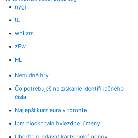
nygj
tL
whLzm
zEw
HL
Nenudné hry
Čo potrebuješ na získanie identifikačného
čísla
Najlepší kurz eura v toronte
Ibm blockchain hviezdne lúmeny
Choďte predávať karty pokémonov