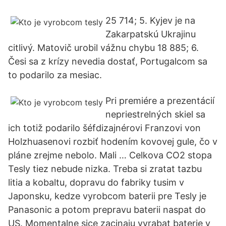
25 714; 5. Kyjev je na
Zakarpatskú Ukrajinu
citlivý. Matovič urobil vážnu chybu 18 885; 6.
Česi sa z krízy nevedia dostať, Portugalcom sa
to podarilo za mesiac.
Pri premiére a prezentácií
nepriestrelných skiel sa
ich totiž podarilo šéfdizajnérovi Franzovi von
Holzhuasenovi rozbiť hodením kovovej gule, čo v
pláne zrejme nebolo. Mali … Celkova CO2 stopa
Tesly tiez nebude nizka. Treba si zratat tazbu
litia a kobaltu, dopravu do fabriky tusim v
Japonsku, kedze vyrobcom baterii pre Tesly je
Panasonic a potom prepravu baterii naspat do
US. Momentalne sice zacinaju vyrabat baterie v