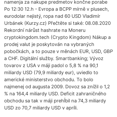
namenja za nakupe predmetov končne porabe
Po 12:30 12.h - Evropa a BCPP mírně v plusech,
eurodolar nejistý, ropa nad 60 USD Vladimír
Urbánek (Kurzy.cz) Přečtěte si také: 08.08.2020
Rekordní nárůst hashrate na Moneru
cryptokingdom.tech (Crypto Kingdom) Nákup a
prodej valut je poskytován na vybraných
pobočkách, a to pouze v měnách EUR, USD, GBP
a CHF. Digitální služby. Smartbanking; Vývoz
tovarov z USA v máji padol o 5,8 % na 90,1
miliardy USD (79,9 miliardy eur), uviedlo to
americké ministerstvo obchodu. To bolo
najmenej od augusta 2009. Dovoz sa znížil o 1,2
% na 164,4 miliardy USD. Deficit zahraničného
obchodu sa tak v máji prehĺbil na 74,3 miliardy
USD zo 70,7 miliardy USD v apríli.