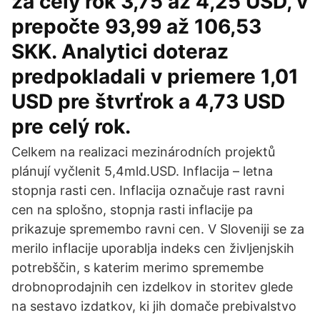
za celý rok 3,75 až 4,25 USD, v
prepočte 93,99 až 106,53
SKK. Analytici doteraz
predpokladali v priemere 1,01
USD pre štvrťrok a 4,73 USD
pre celý rok.
Celkem na realizaci mezinárodních projektů
plánují vyčlenit 5,4mld.USD. Inflacija – letna
stopnja rasti cen. Inflacija označuje rast ravni
cen na splošno, stopnja rasti inflacije pa
prikazuje spremembo ravni cen. V Sloveniji se za
merilo inflacije uporablja indeks cen življenjskih
potrebščin, s katerim merimo spremembe
drobnoprodajnih cen izdelkov in storitev glede
na sestavo izdatkov, ki jih domače prebivalstvo