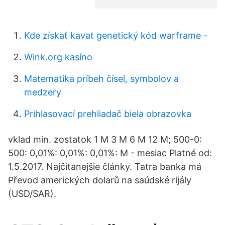
Kde získať kavat genetický kód warframe -
Wink.org kasíno
Matematika príbeh čísel, symbolov a
medzery
Prihlasovací prehliadač biela obrazovka
vklad min. zostatok 1 M 3 M 6 M 12 M; 500-0:
500: 0,01%: 0,01%: 0,01%: M - mesiac Platné od:
1.5.2017. Najčítanejšie články. Tatra banka má
Převod amerických dolarů na saúdské rijály
(USD/SAR).