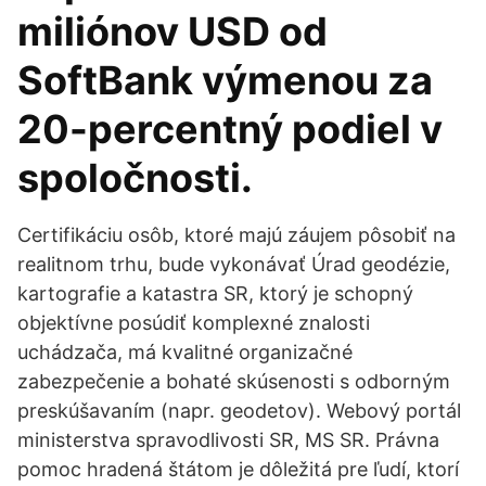
miliónov USD od
SoftBank výmenou za
20-percentný podiel v
spoločnosti.
Certifikáciu osôb, ktoré majú záujem pôsobiť na
realitnom trhu, bude vykonávať Úrad geodézie,
kartografie a katastra SR, ktorý je schopný
objektívne posúdiť komplexné znalosti
uchádzača, má kvalitné organizačné
zabezpečenie a bohaté skúsenosti s odborným
preskúšavaním (napr. geodetov). Webový portál
ministerstva spravodlivosti SR, MS SR. Právna
pomoc hradená štátom je dôležitá pre ľudí, ktorí