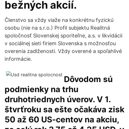
bežných akcií.
Členstvo sa vždy viaže na konkrétnu fyzickú
osobu (nie na s.r.o.) Profil subjektu Realitná
spoločnosť Slovenskej sporiteľne, a.s. v likvidácii
v sociálnej sieti firiem Slovenska s možnosťou
overenia zadlženosti. Vždy overené a spoľahlivé
informácie.
Dôvodom sú
podmienky na trhu
druhotriednych úverov. V 1.
štvrťroku sa ešte očakáva zisk
50 až 60 US-centov na akciu,