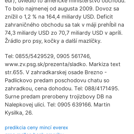
eur), uviedlo to americké ministerstvo obchodu.
To bolo najmenej od augusta 2009. Dovoz sa
znížil o 1,2 % na 164,4 miliardy USD. Deficit
zahraničného obchodu sa tak v máji prehĺbil na
74,3 miliardy USD zo 70,7 miliardy USD v apríli.
Žrádlo pro psy, kočky a další mazlíčky.
Tel: 0855/5429529, 0905 561746,
www.zv.psg.sk/prezenta/sladko. Markiza text
str.655. V zahradkarskej osade Brezno -
Padlickovo predam poschodovu chatu so
zahradkou, cena dohodou. Tel: 088/4171495.
Surne predam prerobeny trojizbovy DB na
Nalepkovej ulici. Tel: 0905 639166. Martin
Kysilka, 26.
predikcia ceny mincí everex