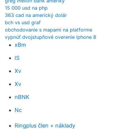
greg mellon bank ameriky
15 000 usd na php
363 cad na americký dolár
bch vs usd graf
obchodovanie s mapami na platforme
vypnúť dvojstupňové overenie iphone 8
xBm
IS
Xv
Xv
nBNK
Nc
Ringplus člen + náklady