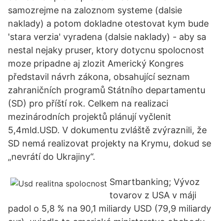
samozrejme na zaloznom systeme (dalsie
naklady) a potom dokladne otestovat kym bude
'stara verzia' vyradena (dalsie naklady) - aby sa
nestal nejaky pruser, ktory dotycnu spolocnost
moze pripadne aj zlozit Americký Kongres
představil návrh zákona, obsahující seznam
zahraničních programů Státního departamentu
(SD) pro příští rok. Celkem na realizaci
mezinárodních projektů plánují vyčlenit
5,4mld.USD. V dokumentu zvláště zvýraznili, že
SD nemá realizovat projekty na Krymu, dokud se
„nevrátí do Ukrajiny“.
Smartbanking; Vývoz
tovarov z USA v máji
padol o 5,8 % na 90,1 miliardy USD (79,9 miliardy