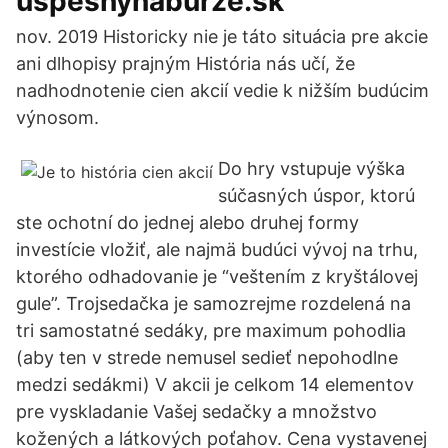
uspesnynaburze.sk
nov. 2019 Historicky nie je táto situácia pre akcie
ani dlhopisy prajným História nás učí, že
nadhodnotenie cien akcií vedie k nižším budúcim
výnosom.
Do hry vstupuje výška
súčasných úspor, ktorú
ste ochotní do jednej alebo druhej formy
investície vložiť, ale najmä budúci vývoj na trhu,
ktorého odhadovanie je “veštením z kryštálovej
gule”. Trojsedačka je samozrejme rozdelená na
tri samostatné sedáky, pre maximum pohodlia
(aby ten v strede nemusel sedieť nepohodlne
medzi sedákmi) V akcii je celkom 14 elementov
pre vyskladanie Vašej sedačky a množstvo
kožených a látkových poťahov. Cena vystavenej