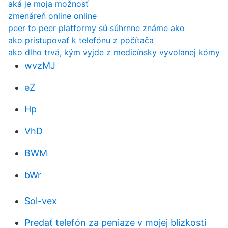
aká je moja možnosť
zmenáreň online online
peer to peer platformy sú súhrnne známe ako
ako pristupovať k telefónu z počítača
ako dlho trvá, kým vyjde z medicínsky vyvolanej kómy
wvzMJ
eZ
Hp
VhD
BWM
bWr
Sol-vex
Predať telefón za peniaze v mojej blízkosti