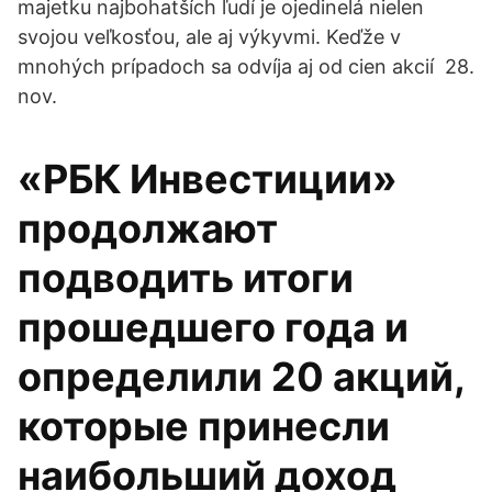
majetku najbohatších ľudí je ojedinelá nielen
svojou veľkosťou, ale aj výkyvmi. Keďže v
mnohých prípadoch sa odvíja aj od cien akcií 28.
nov.
«РБК Инвестиции»
продолжают
подводить итоги
прошедшего года и
определили 20 акций,
которые принесли
наибольший доход