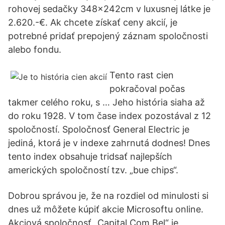
rohovej sedačky 348x242cm v luxusnej látke je
2.620.-€. Ak chcete získať ceny akcií, je
potrebné pridať prepojený záznam spoločnosti
alebo fondu.
Tento rast cien
pokračoval počas
takmer celého roku, s … Jeho história siaha až
do roku 1928. V tom čase index pozostával z 12
spoločností. Spoločnosť General Electric je
jediná, ktorá je v indexe zahrnutá dodnes! Dnes
tento index obsahuje tridsať najlepších
amerických spoločností tzv. „bue chips“.
Dobrou správou je, že na rozdiel od minulosti si
dnes už môžete kúpiť akcie Microsoftu online.
Akciová spoločnosť „Capital Com Bel“ je