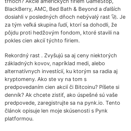
trhoch? Akcie amerických firiem GameStop,
BlackBerry, AMC, Bed Bath & Beyond a ďalších
dosiahli v posledných dňoch nebývalý rast 🚀. Je
za tým veľká skupina ľudí, ktorí sa dohodli, že
pôjdu proti hedžovým fondom, ktoré stavili na
pokles cien akcií týchto firiem.
Rekordný rast . Zvyšujú sa aj ceny niektorých
základných kovov, napríklad medi, alebo
alternatívnych investícií, ku ktorým sa radia aj
kryptomeny. Ako ste vy na tom s
predpovedaním cien akcií či Bitcoinu? Píšete si
denník? Ak chcete zistiť, ako úspešné sú vaše
predpovede, zaregistrujte sa na pynk.io. Tento
článok opisuje len moje skúsenosti s Pynk
platformou.