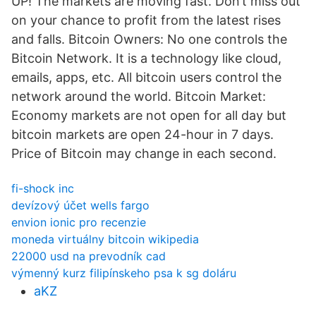
UP! The markets are moving fast. Don’t miss out
on your chance to profit from the latest rises
and falls. Bitcoin Owners: No one controls the
Bitcoin Network. It is a technology like cloud,
emails, apps, etc. All bitcoin users control the
network around the world. Bitcoin Market:
Economy markets are not open for all day but
bitcoin markets are open 24-hour in 7 days.
Price of Bitcoin may change in each second.
fi-shock inc
devízový účet wells fargo
envion ionic pro recenzie
moneda virtuálny bitcoin wikipedia
22000 usd na prevodník cad
výmenný kurz filipínskeho psa k sg doláru
aKZ