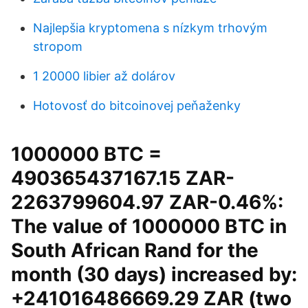
Najlepšia kryptomena s nízkym trhovým
stropom
1 20000 libier až dolárov
Hotovosť do bitcoinovej peňaženky
1000000 BTC =
490365437167.15 ZAR-
2263799604.97 ZAR-0.46%:
The value of 1000000 BTC in
South African Rand for the
month (30 days) increased by:
+241016486669.29 ZAR (two