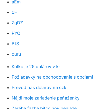
aEm
dH
ZqDZ
PYQ
BtS
ouru
Koľko je 25 dolárov v kr
Požiadavky na obchodovanie s opciami
Prevod nás dolárov na czk
Nájdi moje zariadenie peňaženky
Zarába ťažba bitcoinov peniaze