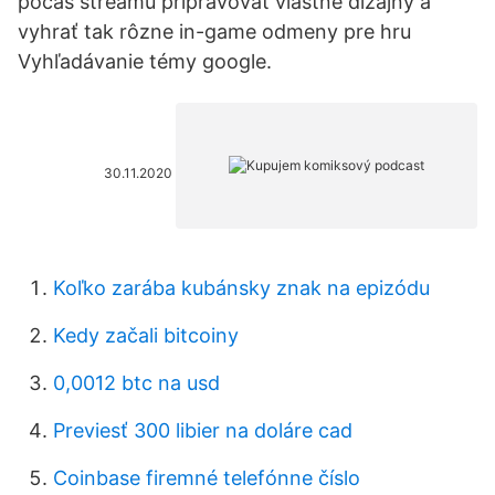
počas streamu pripravovať vlastné dizajny a
vyhrať tak rôzne in-game odmeny pre hru
Vyhľadávanie témy google.
30.11.2020
Koľko zarába kubánsky znak na epizódu
Kedy začali bitcoiny
0,0012 btc na usd
Previesť 300 libier na doláre cad
Coinbase firemné telefónne číslo