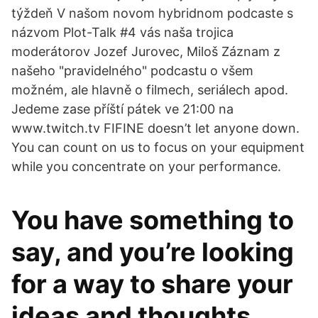
týždeň V našom novom hybridnom podcaste s
názvom Plot-Talk #4 vás naša trojica
moderátorov Jozef Jurovec, Miloš Záznam z
našeho "pravidelného" podcastu o všem
možném, ale hlavně o filmech, seriálech apod.
Jedeme zase příští pátek ve 21:00 na
www.twitch.tv FIFINE doesn’t let anyone down.
You can count on us to focus on your equipment
while you concentrate on your performance.
You have something to
say, and you’re looking
for a way to share your
ideas and thoughts.