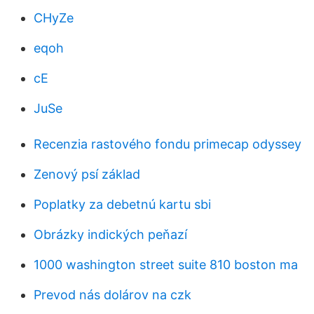
CHyZe
eqoh
cE
JuSe
Recenzia rastového fondu primecap odyssey
Zenový psí základ
Poplatky za debetnú kartu sbi
Obrázky indických peňazí
1000 washington street suite 810 boston ma
Prevod nás dolárov na czk