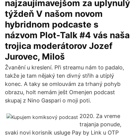
najzaujímavejšom za uplynulý
týždeň V našom novom
hybridnom podcaste s
názvom Plot-Talk #4 vás naša
trojica moderátorov Jozef
Jurovec, Miloš
Žvanění u kreslení. Při streamu nám to padalo,
takže je tam nějaký ten divný střih a utíplý
konec. A taky se omlouvám za trhaný pohyb
obrazu, holt nemám ješt Omenjen podcast
skupaj z Nino Gaspari o moji poti.
2020. Za vreme
trajanja ponude,
svaki novi korisnik usluge Pay by Link u OTP