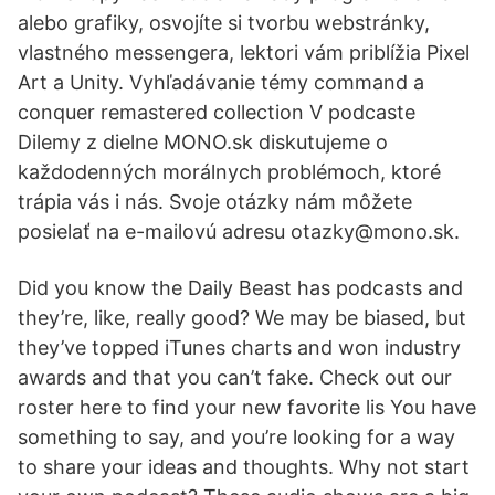
alebo grafiky, osvojíte si tvorbu webstránky,
vlastného messengera, lektori vám priblížia Pixel
Art a Unity. Vyhľadávanie témy command a
conquer remastered collection ‎V podcaste
Dilemy z dielne MONO.sk diskutujeme o
každodenných morálnych problémoch, ktoré
trápia vás i nás. Svoje otázky nám môžete
posielať na e-mailovú adresu otazky@mono.sk.
Did you know the Daily Beast has podcasts and
they’re, like, really good? We may be biased, but
they’ve topped iTunes charts and won industry
awards and that you can’t fake. Check out our
roster here to find your new favorite lis You have
something to say, and you’re looking for a way
to share your ideas and thoughts. Why not start