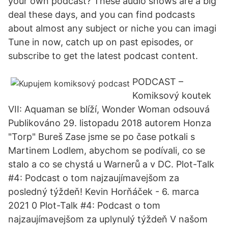
your own podcast? These audio shows are a big
deal these days, and you can find podcasts
about almost any subject or niche you can imagi
Tune in now, catch up on past episodes, or
subscribe to get the latest podcast content.
PODCAST –
Komiksový koutek
VII: Aquaman se blíží, Wonder Woman odsouvá
Publikováno 29. listopadu 2018 autorem Honza
"Torp" Bureš Zase jsme se po čase potkali s
Martinem Lodlem, abychom se podívali, co se
stalo a co se chystá u Warnerů a v DC. Plot-Talk
#4: Podcast o tom najzaujímavejšom za
posledný týždeň! Kevin Horňáček - 6. marca
2021 0 Plot-Talk #4: Podcast o tom
najzaujímavejšom za uplynulý týždeň V našom