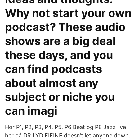
Why not start your own
podcast? These audio
shows are a big deal
these days, and you
can find podcasts
about almost any
subject or niche you
can imagi
Hør P1, P2, P3, P4, P5, P6 Beat og P8 Jazz live
her på DR LYD FIFINE doesn’t let anyone down.